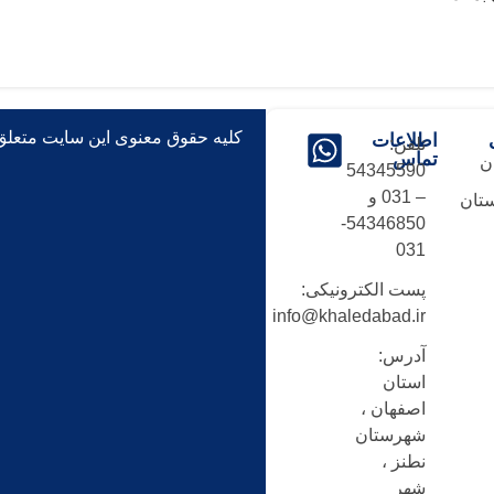
کلیه حقوق معنوی این سایت متعلق ب
اطلاعات
تلفن:
تماس
ن
54345590
– 031 و
تان
54346850-
031
پست الکترونیکی:
info@khaledabad.ir
آدرس:
استان
اصفهان ،
شهرستان
نطنز ،
شهر