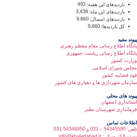
493
بازدیدهای این هفته:
3,438
بازدیدهای این ماه:
9,660
بازدیدهای امسال:
9,660
کل بازدیدها:
د مفید
گاه اطلاع رسانی مقام معظم رهبری
گاه اطلاع رسانی ریاست جمهوری
رت کشور
س شورای اسلامی
 قضاییه کشور
مان شهرداری ها و دهیاری های کشور
د های محلی
انداری اصفهان
انداری شهرستان نطنز
اعات تماس
و 54346850-031
ترونیکی: info@khaledabad.ir