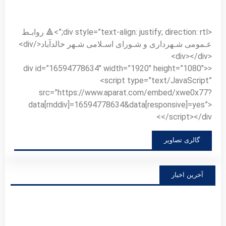
<div style=”text-align: justify; direction: rtl;”>🔺 روابـط
عـمومی شـهرداری و شـورای اسـلامی شـهر خالدآباد</div>
<div></div>
<div id=”16594778634″ width=”1920″ height=”1080″>
<script type=”text/JavaScript”
src=”https://www.aparat.com/embed/xwe0x77?
data[rnddiv]=16594778634&data[responsive]=yes”>
</script></div>
گالری تصاویر
آخرین اخبار
فرار
روز
خبرنگ
گرامی
توضی