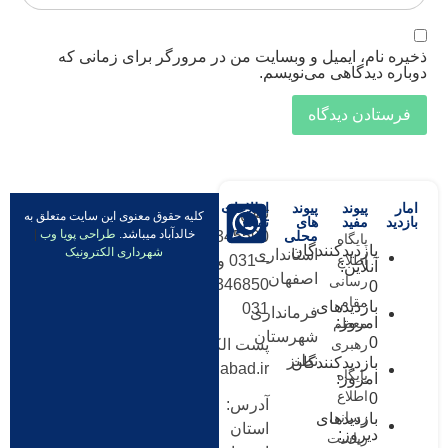
خیره نام، ایمیل و وبسایت من در مرورگر برای زمانی که
وباره دیدگاهی می‌نویسم.
امار
پیوند
پیوند
اطلاعات
تلفن:
کلیه حقوق معنوی این سایت متعلق به
بازدید
مفید
های
تماس
خالدآباد میباشد.
طراحی پویا وب
|
محلی
54345590
پایگاه
بازدیدکنندگان
شهرداری الکترونیک
استانداری
اطلاع
– 031 و
آنلاین:
اصفهان
رسانی
54346850-
0
مقام
بازدیدهای
031
فرمانداری
امروز:
معظم
شهرستان
0
رهبری
پست الکترونیکی:
نطنز
بازدیدکنندگان
info@khaledabad.ir
پایگاه
امروز:
اطلاع
0
آدرس:
رسانی
بازدیدهای
استان
دیروز:
ریاست